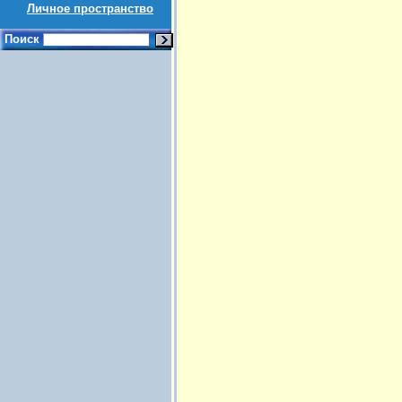
Личное пространство
Поиск