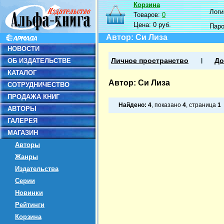
Корзина
Логин
Товаров:
0
Цена:
0 руб.
Пар
Автор: Си Лиза
НОВОСТИ
ОБ ИЗДАТЕЛЬСТВЕ
Личное пространство
До
КАТАЛОГ
Автор: Си Лиза
СОТРУДНИЧЕСТВО
ПРОДАЖА КНИГ
Найдено:
4
, показано
4
, страница
1
АВТОРЫ
ГАЛЕРЕЯ
МАГАЗИН
Авторы
Жанры
Издательства
Серии
Новинки
Рейтинги
Корзина