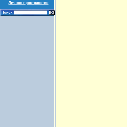
Личное пространство
Поиск