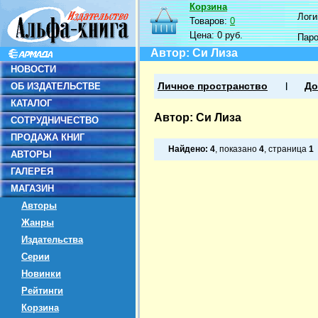
Корзина
Логин
Товаров:
0
Цена:
0 руб.
Пар
Автор: Си Лиза
НОВОСТИ
ОБ ИЗДАТЕЛЬСТВЕ
Личное пространство
До
КАТАЛОГ
Автор: Си Лиза
СОТРУДНИЧЕСТВО
ПРОДАЖА КНИГ
Найдено:
4
, показано
4
, страница
1
АВТОРЫ
ГАЛЕРЕЯ
МАГАЗИН
Авторы
Жанры
Издательства
Серии
Новинки
Рейтинги
Корзина