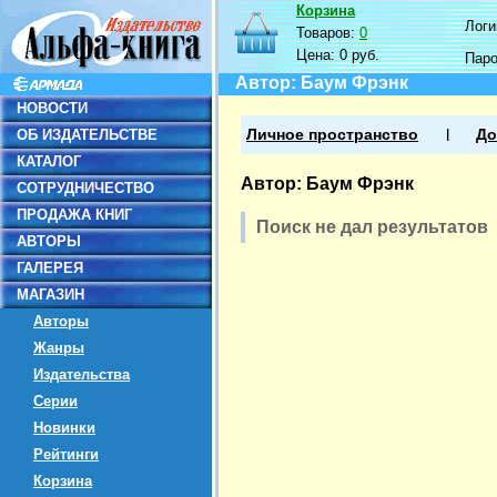
Корзина
Логин
Товаров:
0
Цена:
0 руб.
Пар
Автор: Баум Фрэнк
НОВОСТИ
ОБ ИЗДАТЕЛЬСТВЕ
Личное пространство
До
КАТАЛОГ
Автор: Баум Фрэнк
СОТРУДНИЧЕСТВО
ПРОДАЖА КНИГ
Поиск не дал результатов
АВТОРЫ
ГАЛЕРЕЯ
МАГАЗИН
Авторы
Жанры
Издательства
Серии
Новинки
Рейтинги
Корзина