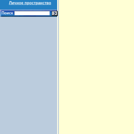
Личное пространство
Поиск