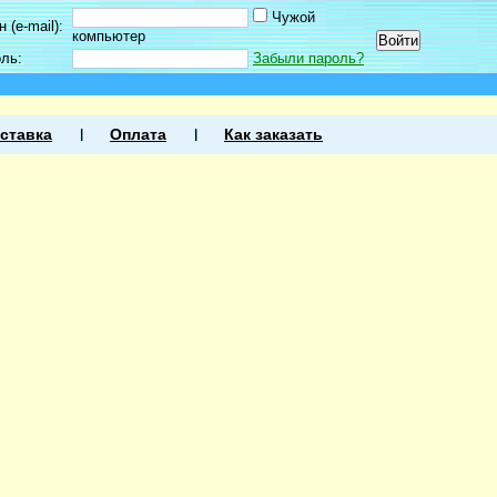
Чужой
 (e-mail):
компьютер
оль:
Забыли пароль?
ставка
Оплата
Как заказать