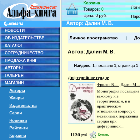
Корзина
Логин
Товаров:
0
Цена:
0 руб.
Пар
Автор: Далин М. В.
НОВОСТИ
ОБ ИЗДАТЕЛЬСТВЕ
Личное пространство
До
КАТАЛОГ
Автор: Далин М. В.
СОТРУДНИЧЕСТВО
ПРОДАЖА КНИГ
Найдено:
1
, показано
1
, страница
1
АВТОРЫ
ГАЛЕРЕЯ
Дифтерийное сердце
МАГАЗИН
Фролов В....
,
Далин М....
Авторы
Монография посвящена
важному и в
Жанры
теоретическом, и в
Издательства
практическом
отношении вопросу о
Серии
механизмах поражения
Новинки
сердца при
дифтерийной...
Рейтинги
1136
руб
Купить
Корзина