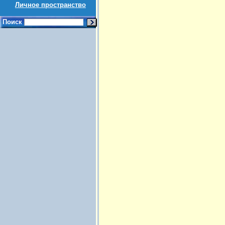
Личное пространство
Поиск