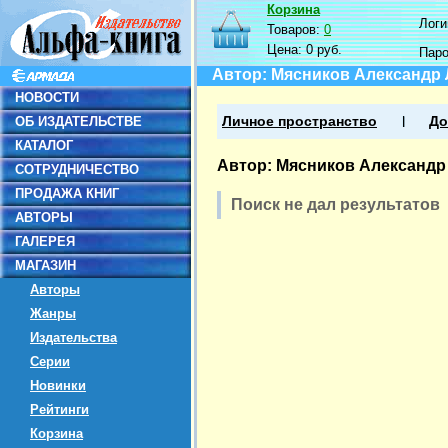
Корзина
Логин
Товаров:
0
Цена:
0 руб.
Пар
Автор: Мясников Александр
НОВОСТИ
ОБ ИЗДАТЕЛЬСТВЕ
Личное пространство
До
КАТАЛОГ
Автор: Мясников Александр
СОТРУДНИЧЕСТВО
ПРОДАЖА КНИГ
Поиск не дал результатов
АВТОРЫ
ГАЛЕРЕЯ
МАГАЗИН
Авторы
Жанры
Издательства
Серии
Новинки
Рейтинги
Корзина