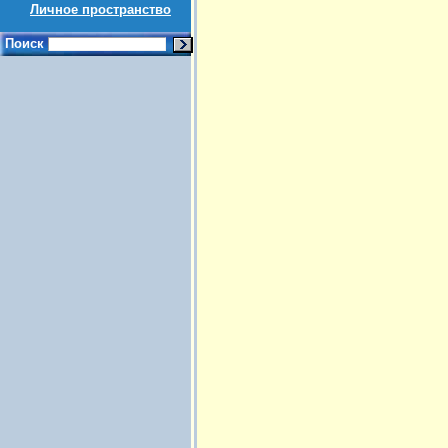
Личное пространство
Поиск