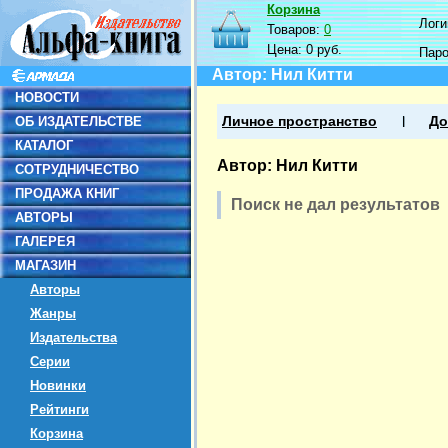
Корзина
Логин
Товаров:
0
Цена:
0 руб.
Пар
Автор: Нил Китти
НОВОСТИ
ОБ ИЗДАТЕЛЬСТВЕ
Личное пространство
До
КАТАЛОГ
Автор: Нил Китти
СОТРУДНИЧЕСТВО
ПРОДАЖА КНИГ
Поиск не дал результатов
АВТОРЫ
ГАЛЕРЕЯ
МАГАЗИН
Авторы
Жанры
Издательства
Серии
Новинки
Рейтинги
Корзина