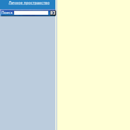
Личное пространство
Поиск