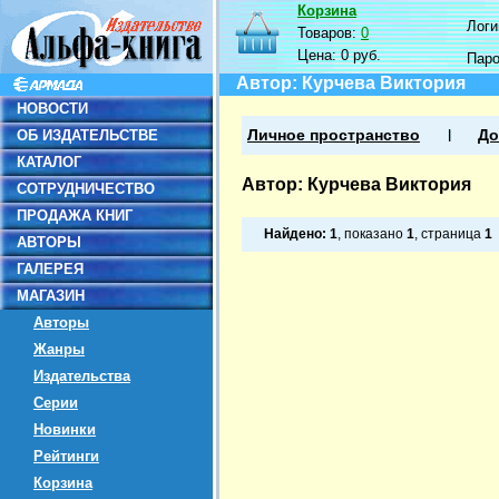
Корзина
Логин
Товаров:
0
Цена:
0 руб.
Пар
Автор: Курчева Виктория
НОВОСТИ
ОБ ИЗДАТЕЛЬСТВЕ
Личное пространство
До
КАТАЛОГ
Автор: Курчева Виктория
СОТРУДНИЧЕСТВО
ПРОДАЖА КНИГ
Найдено:
1
, показано
1
, страница
1
АВТОРЫ
ГАЛЕРЕЯ
МАГАЗИН
Авторы
Жанры
Издательства
Серии
Новинки
Рейтинги
Корзина