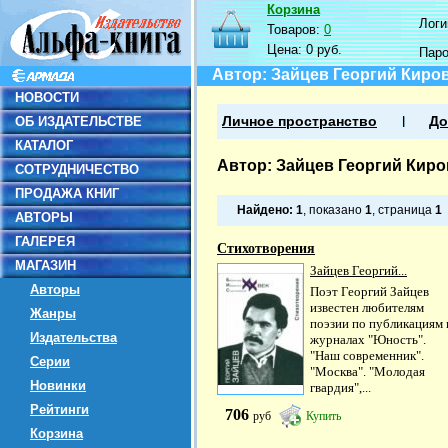
Корзина
Логин
Товаров:
0
Цена:
0 руб.
Пар
Автор: Зайцев Георгий Киро
НОВОСТИ
ОБ ИЗДАТЕЛЬСТВЕ
Личное пространство
До
КАТАЛОГ
Автор: Зайцев Георгий Кир
СОТРУДНИЧЕСТВО
ПРОДАЖА КНИГ
Найдено:
1
, показано
1
, страница
1
АВТОРЫ
ГАЛЕРЕЯ
Стихотворения
МАГАЗИН
Зайцев Георгий...
Авторы
Поэт Георгий Зайцев
известен любителям
Жанры
поэзии по публикациям 
Издательства
журналах "Юность".
"Наш современник".
Серии
"Москва". "Молодая
Новинки
гвардия",...
Рейтинги
706
руб
Купить
Корзина