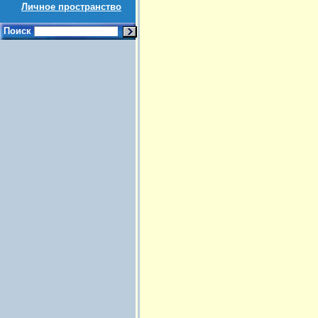
Личное пространство
Поиск