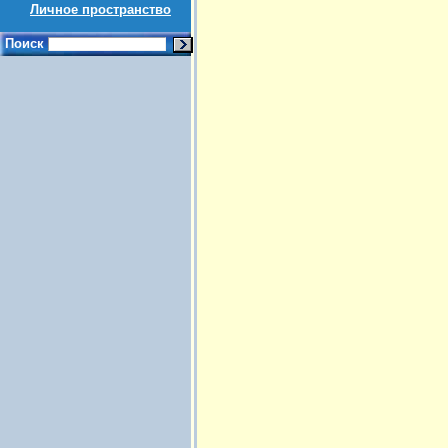
Личное пространство
Поиск