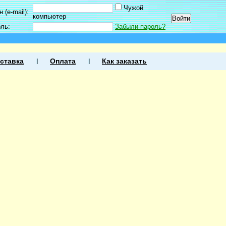
Чужой
 (e-mail):
компьютер
оль:
Забыли пароль?
ставка
Оплата
Как заказать