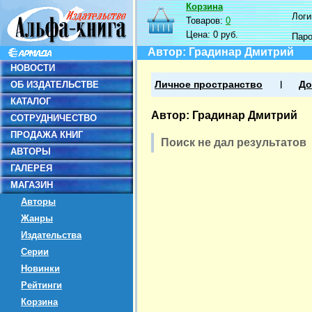
Корзина
Логин
Товаров:
0
Цена:
0 руб.
Пар
Автор: Градинар Дмитрий
НОВОСТИ
ОБ ИЗДАТЕЛЬСТВЕ
Личное пространство
До
КАТАЛОГ
Автор: Градинар Дмитрий
СОТРУДНИЧЕСТВО
ПРОДАЖА КНИГ
Поиск не дал результатов
АВТОРЫ
ГАЛЕРЕЯ
МАГАЗИН
Авторы
Жанры
Издательства
Серии
Новинки
Рейтинги
Корзина