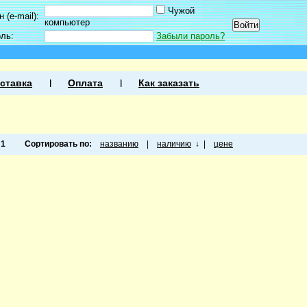
Чужой
 (e-mail):
компьютер
оль:
Забыли пароль?
ставка
Оплата
Как заказать
а
1
Сортировать по:
названию
|
наличию
↓
|
цене