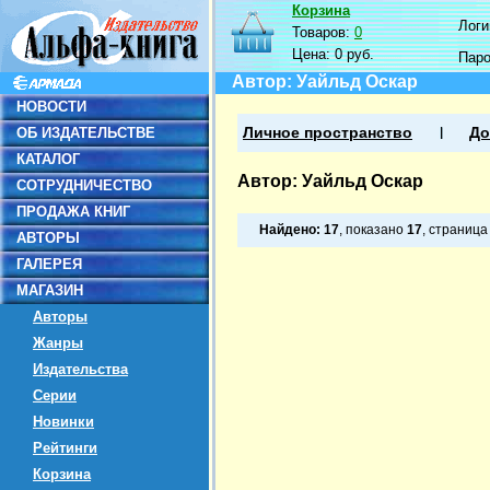
Корзина
Логин
Товаров:
0
Цена:
0 руб.
Пар
Автор: Уайльд Оскар
НОВОСТИ
ОБ ИЗДАТЕЛЬСТВЕ
Личное пространство
До
КАТАЛОГ
Автор: Уайльд Оскар
СОТРУДНИЧЕСТВО
ПРОДАЖА КНИГ
Найдено:
17
, показано
17
, страниц
АВТОРЫ
ГАЛЕРЕЯ
МАГАЗИН
Авторы
Жанры
Издательства
Серии
Новинки
Рейтинги
Корзина