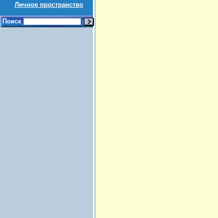
Личное пространство
Поиск