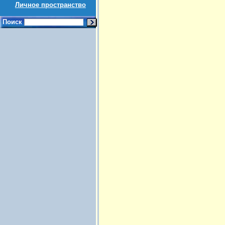
Личное пространство
Поиск