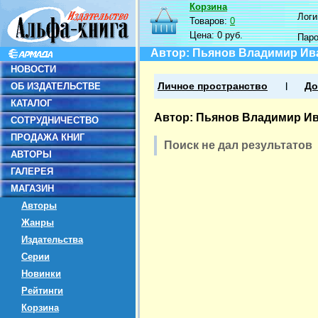
Корзина
Логин
Товаров:
0
Цена:
0 руб.
Пар
Автор: Пьянов Владимир Ив
НОВОСТИ
ОБ ИЗДАТЕЛЬСТВЕ
Личное пространство
До
КАТАЛОГ
Автор: Пьянов Владимир И
СОТРУДНИЧЕСТВО
ПРОДАЖА КНИГ
Поиск не дал результатов
АВТОРЫ
ГАЛЕРЕЯ
МАГАЗИН
Авторы
Жанры
Издательства
Серии
Новинки
Рейтинги
Корзина