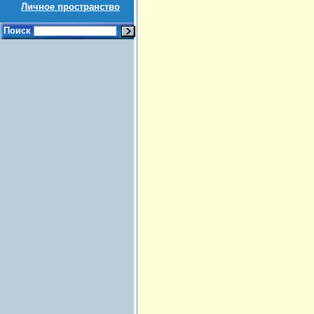
Личное пространство
Поиск