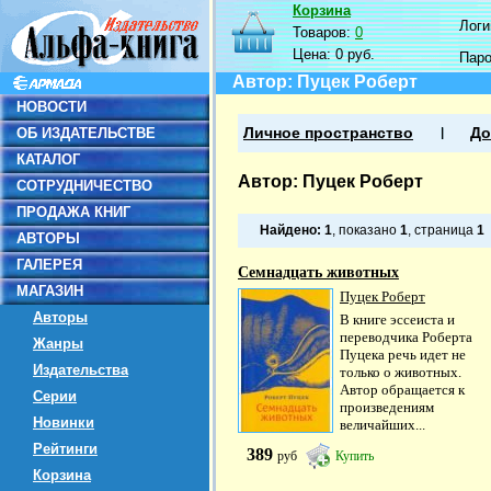
Корзина
Логин
Товаров:
0
Цена:
0 руб.
Пар
Автор: Пуцек Роберт
НОВОСТИ
ОБ ИЗДАТЕЛЬСТВЕ
Личное пространство
До
КАТАЛОГ
Автор: Пуцек Роберт
СОТРУДНИЧЕСТВО
ПРОДАЖА КНИГ
Найдено:
1
, показано
1
, страница
1
АВТОРЫ
ГАЛЕРЕЯ
Семнадцать животных
МАГАЗИН
Пуцек Роберт
Авторы
В книге эссеиста и
переводчика Роберта
Жанры
Пуцека речь идет не
Издательства
только о животных.
Автор обращается к
Серии
произведениям
Новинки
величайших...
Рейтинги
389
руб
Купить
Корзина