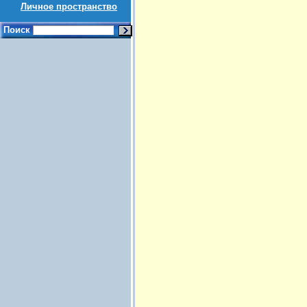
Личное пространство
Поиск