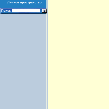
Личное пространство
Поиск