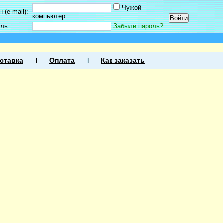
Чужой
 (e-mail):
компьютер
оль:
Забыли пароль?
ставка
Оплата
Как заказать