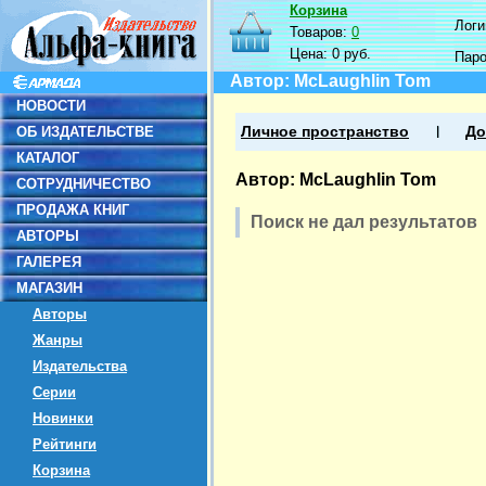
Корзина
Логин
Товаров:
0
Цена:
0 руб.
Пар
Автор: McLaughlin Tom
НОВОСТИ
ОБ ИЗДАТЕЛЬСТВЕ
Личное пространство
До
КАТАЛОГ
Автор: McLaughlin Tom
СОТРУДНИЧЕСТВО
ПРОДАЖА КНИГ
Поиск не дал результатов
АВТОРЫ
ГАЛЕРЕЯ
МАГАЗИН
Авторы
Жанры
Издательства
Серии
Новинки
Рейтинги
Корзина