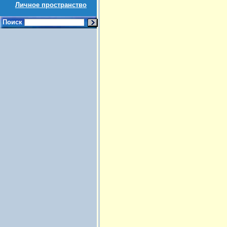
Личное пространство
Поиск