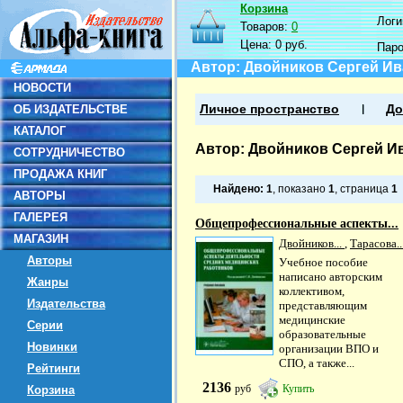
Корзина
Логин
Товаров:
0
Цена:
0 руб.
Пар
Автор: Двойников Сергей И
НОВОСТИ
ОБ ИЗДАТЕЛЬСТВЕ
Личное пространство
До
КАТАЛОГ
Автор: Двойников Сергей И
СОТРУДНИЧЕСТВО
ПРОДАЖА КНИГ
Найдено:
1
, показано
1
, страница
1
АВТОРЫ
ГАЛЕРЕЯ
Общепрофессиональные аспекты...
МАГАЗИН
Двойников...
,
Тарасова..
Авторы
Учебное пособие
написано авторским
Жанры
коллективом,
Издательства
представляющим
медицинские
Серии
образовательные
Новинки
организации ВПО и
СПО, а также...
Рейтинги
2136
руб
Купить
Корзина