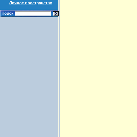
Личное пространство
Поиск