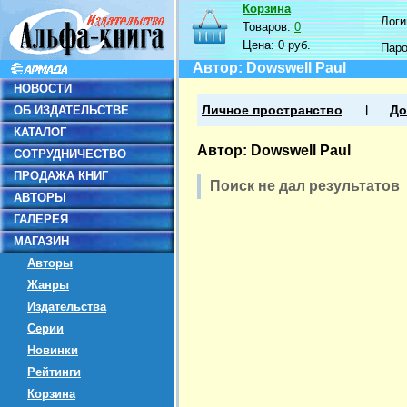
Корзина
Логин
Товаров:
0
Цена:
0 руб.
Пар
Автор: Dowswell Paul
НОВОСТИ
ОБ ИЗДАТЕЛЬСТВЕ
Личное пространство
До
КАТАЛОГ
Автор: Dowswell Paul
СОТРУДНИЧЕСТВО
ПРОДАЖА КНИГ
Поиск не дал результатов
АВТОРЫ
ГАЛЕРЕЯ
МАГАЗИН
Авторы
Жанры
Издательства
Серии
Новинки
Рейтинги
Корзина