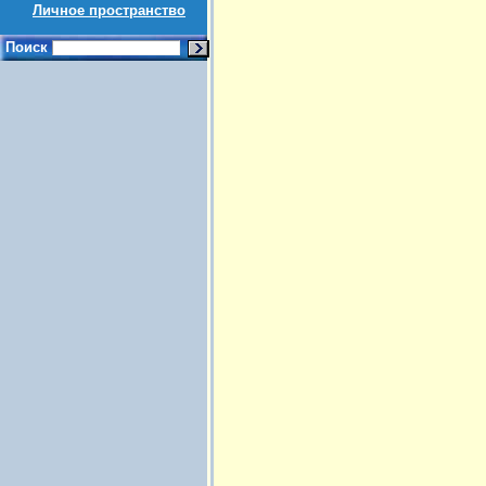
Личное пространство
Поиск