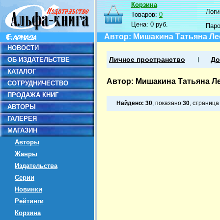
Корзина
Логин
Товаров:
0
Цена:
0 руб.
Пар
Автор: Мишакина Татьяна Л
НОВОСТИ
ОБ ИЗДАТЕЛЬСТВЕ
Личное пространство
До
КАТАЛОГ
Автор: Мишакина Татьяна Л
СОТРУДНИЧЕСТВО
ПРОДАЖА КНИГ
Найдено:
30
, показано
30
, страниц
АВТОРЫ
ГАЛЕРЕЯ
МАГАЗИН
Авторы
Жанры
Издательства
Серии
Новинки
Рейтинги
Корзина