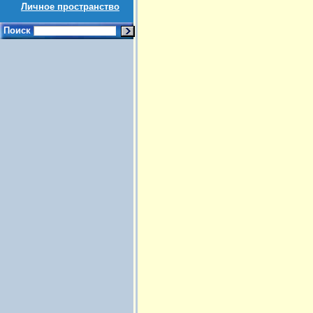
Личное пространство
Поиск