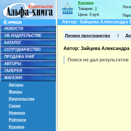
Корзина
Логин
Товаров:
0
Цена:
0 руб.
Пар
Автор: Зайцева Александра
НОВОСТИ
ОБ ИЗДАТЕЛЬСТВЕ
Личное пространство
До
КАТАЛОГ
Автор: Зайцева Александра
СОТРУДНИЧЕСТВО
ПРОДАЖА КНИГ
Поиск не дал результатов
АВТОРЫ
ГАЛЕРЕЯ
МАГАЗИН
Авторы
Жанры
Издательства
Серии
Новинки
Рейтинги
Корзина