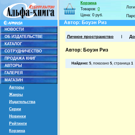
Корзина
Логин
Товаров:
0
Цена:
0 руб.
Пар
Автор: Боуэн Риз
НОВОСТИ
ОБ ИЗДАТЕЛЬСТВЕ
Личное пространство
До
КАТАЛОГ
Автор: Боуэн Риз
СОТРУДНИЧЕСТВО
ПРОДАЖА КНИГ
Найдено:
5
, показано
5
, страница
1
АВТОРЫ
ГАЛЕРЕЯ
МАГАЗИН
Авторы
Жанры
Издательства
Серии
Новинки
Рейтинги
Корзина