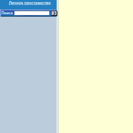
Личное пространство
Поиск