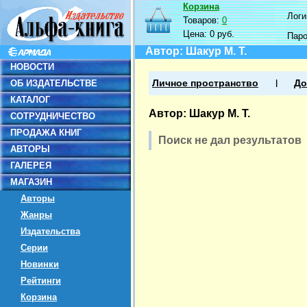
Корзина
Логин
Товаров:
0
Цена:
0 руб.
Пар
Автор: Шакур М. Т.
НОВОСТИ
ОБ ИЗДАТЕЛЬСТВЕ
Личное пространство
До
КАТАЛОГ
Автор: Шакур М. Т.
СОТРУДНИЧЕСТВО
ПРОДАЖА КНИГ
Поиск не дал результатов
АВТОРЫ
ГАЛЕРЕЯ
МАГАЗИН
Авторы
Жанры
Издательства
Серии
Новинки
Рейтинги
Корзина