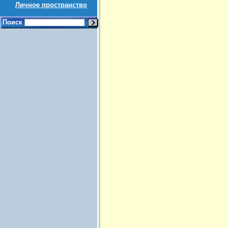
Личное пространство
Поиск