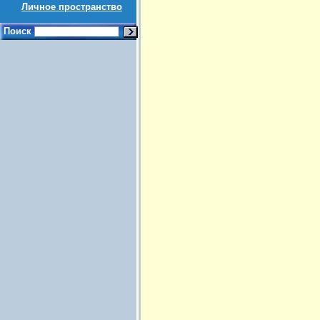
Личное пространство
Поиск