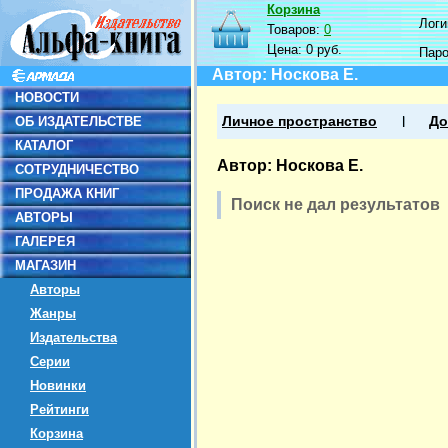
Корзина
Логин
Товаров:
0
Цена:
0 руб.
Пар
Автор: Носкова Е.
НОВОСТИ
ОБ ИЗДАТЕЛЬСТВЕ
Личное пространство
До
КАТАЛОГ
Автор: Носкова Е.
СОТРУДНИЧЕСТВО
ПРОДАЖА КНИГ
Поиск не дал результатов
АВТОРЫ
ГАЛЕРЕЯ
МАГАЗИН
Авторы
Жанры
Издательства
Серии
Новинки
Рейтинги
Корзина