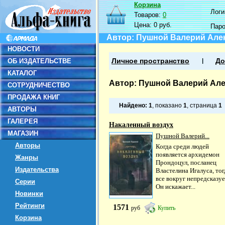
Корзина
Логин
Товаров:
0
Цена:
0 руб.
Пар
Автор: Пушной Валерий Але
НОВОСТИ
ОБ ИЗДАТЕЛЬСТВЕ
Личное пространство
До
КАТАЛОГ
Автор: Пушной Валерий Ал
СОТРУДНИЧЕСТВО
ПРОДАЖА КНИГ
Найдено:
1
, показано
1
, страница
1
АВТОРЫ
ГАЛЕРЕЯ
Накаленный воздух
МАГАЗИН
Пушной Валерий...
Авторы
Когда среди людей
появляется архидемон
Жанры
Прондоцул, посланец
Издательства
Властелина Игалуса, тог
все вокруг непредсказуе
Серии
Он искажает...
Новинки
Рейтинги
1571
руб
Купить
Корзина