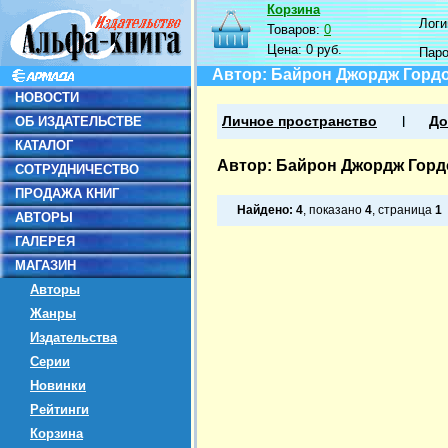
Корзина
Логин
Товаров:
0
Цена:
0 руб.
Пар
Автор: Байрон Джордж Горд
НОВОСТИ
ОБ ИЗДАТЕЛЬСТВЕ
Личное пространство
До
КАТАЛОГ
Автор: Байрон Джордж Горд
СОТРУДНИЧЕСТВО
ПРОДАЖА КНИГ
Найдено:
4
, показано
4
, страница
1
АВТОРЫ
ГАЛЕРЕЯ
МАГАЗИН
Авторы
Жанры
Издательства
Серии
Новинки
Рейтинги
Корзина