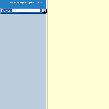
Личное пространство
Поиск