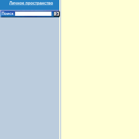
Личное пространство
Поиск