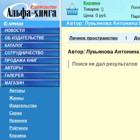
Корзина
Логин
Товаров:
0
Цена:
0 руб.
Пар
Автор: Лукьянова Антонина
НОВОСТИ
ОБ ИЗДАТЕЛЬСТВЕ
Личное пространство
До
КАТАЛОГ
Автор: Лукьянова Антонин
СОТРУДНИЧЕСТВО
ПРОДАЖА КНИГ
Поиск не дал результатов
АВТОРЫ
ГАЛЕРЕЯ
МАГАЗИН
Авторы
Жанры
Издательства
Серии
Новинки
Рейтинги
Корзина