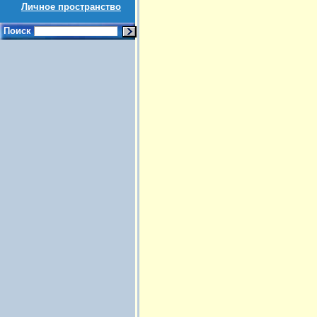
Личное пространство
Поиск