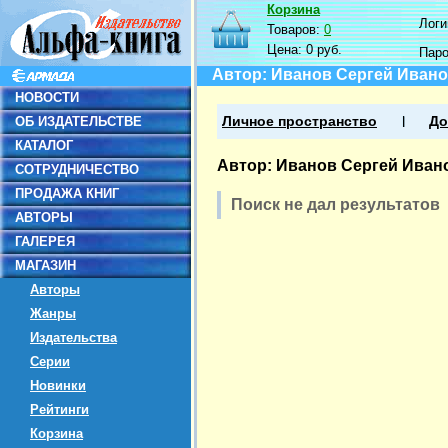
Корзина
Логин
Товаров:
0
Цена:
0 руб.
Пар
Автор: Иванов Сергей Иван
НОВОСТИ
ОБ ИЗДАТЕЛЬСТВЕ
Личное пространство
До
КАТАЛОГ
Автор: Иванов Сергей Иван
СОТРУДНИЧЕСТВО
ПРОДАЖА КНИГ
Поиск не дал результатов
АВТОРЫ
ГАЛЕРЕЯ
МАГАЗИН
Авторы
Жанры
Издательства
Серии
Новинки
Рейтинги
Корзина