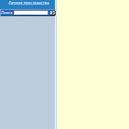
Личное пространство
Поиск