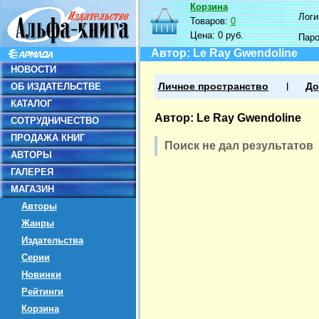
Корзина
Логин
Товаров:
0
Цена:
0 руб.
Пар
Автор: Le Ray Gwendoline
НОВОСТИ
ОБ ИЗДАТЕЛЬСТВЕ
Личное пространство
До
КАТАЛОГ
Автор: Le Ray Gwendoline
СОТРУДНИЧЕСТВО
ПРОДАЖА КНИГ
Поиск не дал результатов
АВТОРЫ
ГАЛЕРЕЯ
МАГАЗИН
Авторы
Жанры
Издательства
Серии
Новинки
Рейтинги
Корзина