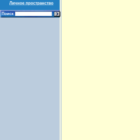
Личное пространство
Поиск