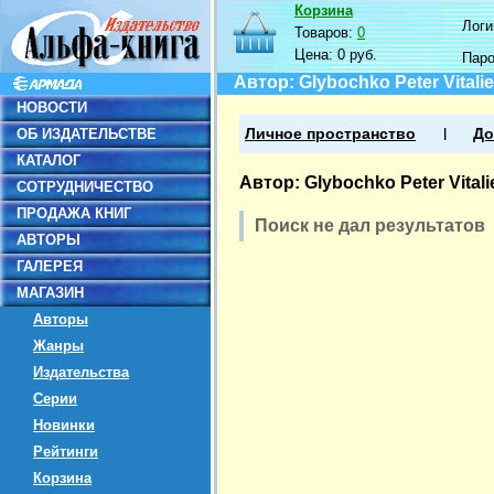
Корзина
Логин
Товаров:
0
Цена:
0 руб.
Пар
Автор: Glybochko Peter Vitali
НОВОСТИ
ОБ ИЗДАТЕЛЬСТВЕ
Личное пространство
До
КАТАЛОГ
Автор: Glybochko Peter Vitali
СОТРУДНИЧЕСТВО
ПРОДАЖА КНИГ
Поиск не дал результатов
АВТОРЫ
ГАЛЕРЕЯ
МАГАЗИН
Авторы
Жанры
Издательства
Серии
Новинки
Рейтинги
Корзина