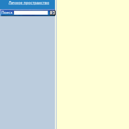
Личное пространство
Поиск