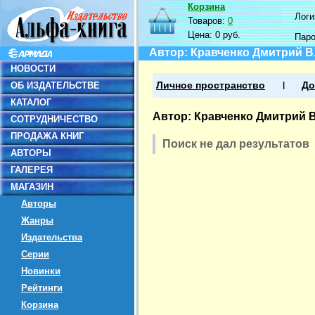
Корзина
Логин
Товаров:
0
Цена:
0 руб.
Пар
Автор: Кравченко Дмитрий В
НОВОСТИ
ОБ ИЗДАТЕЛЬСТВЕ
Личное пространство
До
КАТАЛОГ
Автор: Кравченко Дмитрий В
СОТРУДНИЧЕСТВО
ПРОДАЖА КНИГ
Поиск не дал результатов
АВТОРЫ
ГАЛЕРЕЯ
МАГАЗИН
Авторы
Жанры
Издательства
Серии
Новинки
Рейтинги
Корзина