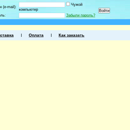
Чужой
 (e-mail):
компьютер
оль:
Забыли пароль?
ставка
Оплата
Как заказать