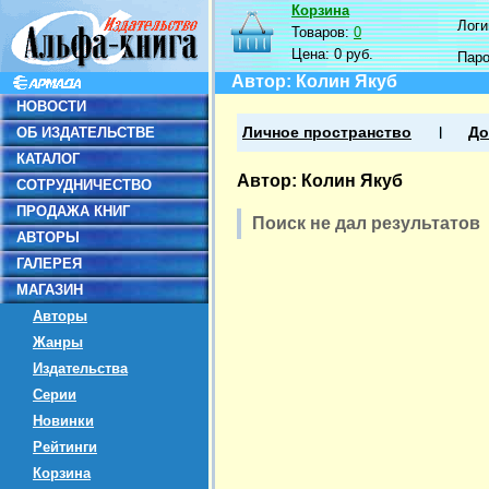
Корзина
Логин
Товаров:
0
Цена:
0 руб.
Пар
Автор: Колин Якуб
НОВОСТИ
ОБ ИЗДАТЕЛЬСТВЕ
Личное пространство
До
КАТАЛОГ
Автор: Колин Якуб
СОТРУДНИЧЕСТВО
ПРОДАЖА КНИГ
Поиск не дал результатов
АВТОРЫ
ГАЛЕРЕЯ
МАГАЗИН
Авторы
Жанры
Издательства
Серии
Новинки
Рейтинги
Корзина