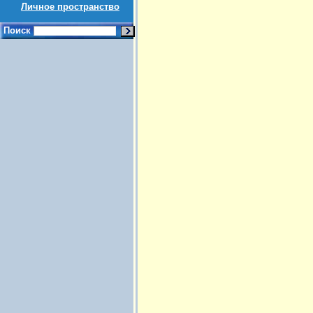
Личное пространство
Поиск