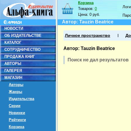
Корзина
Логин
Товаров:
0
Цена:
0 руб.
Пар
Автор: Tauzin Beatrice
НОВОСТИ
ОБ ИЗДАТЕЛЬСТВЕ
Личное пространство
До
КАТАЛОГ
Автор: Tauzin Beatrice
СОТРУДНИЧЕСТВО
ПРОДАЖА КНИГ
Поиск не дал результатов
АВТОРЫ
ГАЛЕРЕЯ
МАГАЗИН
Авторы
Жанры
Издательства
Серии
Новинки
Рейтинги
Корзина