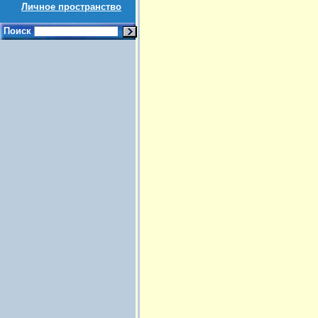
Личное пространство
Поиск