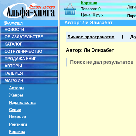
Корзина
Логин
Товаров:
0
Цена:
0 руб.
Пар
Автор: Ли Элизабет
НОВОСТИ
ОБ ИЗДАТЕЛЬСТВЕ
Личное пространство
До
КАТАЛОГ
Автор: Ли Элизабет
СОТРУДНИЧЕСТВО
ПРОДАЖА КНИГ
Поиск не дал результатов
АВТОРЫ
ГАЛЕРЕЯ
МАГАЗИН
Авторы
Жанры
Издательства
Серии
Новинки
Рейтинги
Корзина