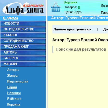
Корзина
Логин
Товаров:
0
Цена:
0 руб.
Пар
Автор: Гуреев Евгений Олег
НОВОСТИ
ОБ ИЗДАТЕЛЬСТВЕ
Личное пространство
До
КАТАЛОГ
Автор: Гуреев Евгений Олег
СОТРУДНИЧЕСТВО
ПРОДАЖА КНИГ
Поиск не дал результатов
АВТОРЫ
ГАЛЕРЕЯ
МАГАЗИН
Авторы
Жанры
Издательства
Серии
Новинки
Рейтинги
Корзина