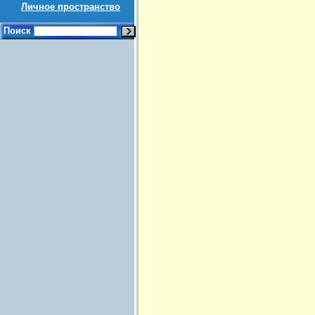
Личное пространство
Поиск