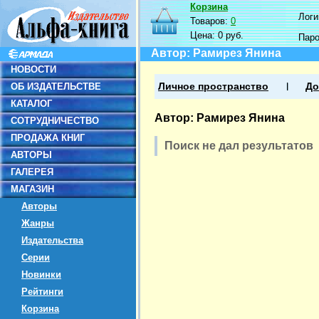
Корзина
Логин
Товаров:
0
Цена:
0 руб.
Пар
Автор: Рамирез Янина
НОВОСТИ
ОБ ИЗДАТЕЛЬСТВЕ
Личное пространство
До
КАТАЛОГ
Автор: Рамирез Янина
СОТРУДНИЧЕСТВО
ПРОДАЖА КНИГ
Поиск не дал результатов
АВТОРЫ
ГАЛЕРЕЯ
МАГАЗИН
Авторы
Жанры
Издательства
Серии
Новинки
Рейтинги
Корзина