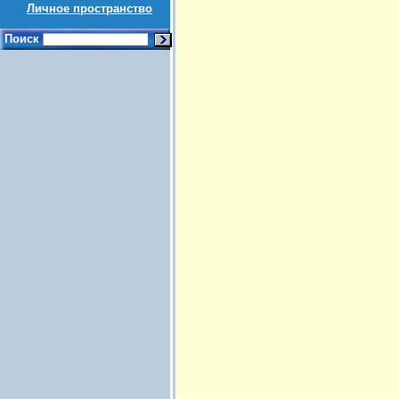
Личное пространство
Поиск