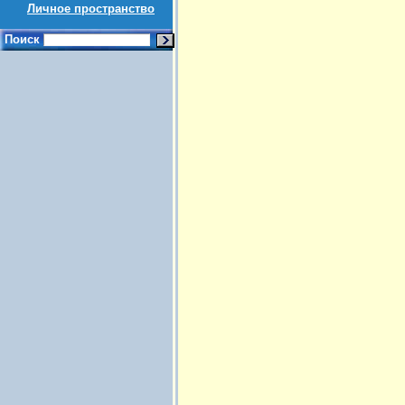
Личное пространство
Поиск