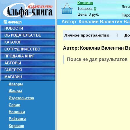
Корзина
Логин
Товаров:
0
Цена:
0 руб.
Пар
Автор: Ковалив Валентин В
НОВОСТИ
ОБ ИЗДАТЕЛЬСТВЕ
Личное пространство
До
КАТАЛОГ
Автор: Ковалив Валентин В
СОТРУДНИЧЕСТВО
ПРОДАЖА КНИГ
Поиск не дал результатов
АВТОРЫ
ГАЛЕРЕЯ
МАГАЗИН
Авторы
Жанры
Издательства
Серии
Новинки
Рейтинги
Корзина