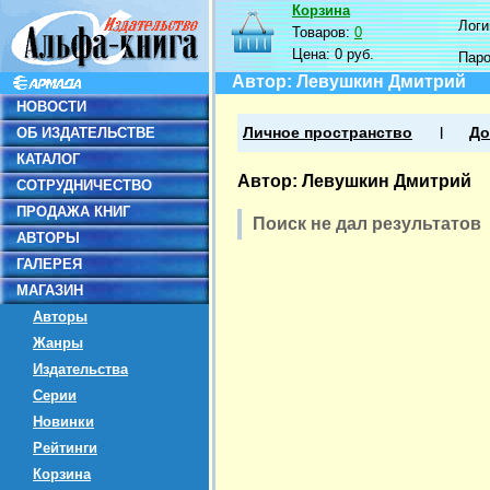
Корзина
Логин
Товаров:
0
Цена:
0 руб.
Пар
Автор: Левушкин Дмитрий
НОВОСТИ
ОБ ИЗДАТЕЛЬСТВЕ
Личное пространство
До
КАТАЛОГ
Автор: Левушкин Дмитрий
СОТРУДНИЧЕСТВО
ПРОДАЖА КНИГ
Поиск не дал результатов
АВТОРЫ
ГАЛЕРЕЯ
МАГАЗИН
Авторы
Жанры
Издательства
Серии
Новинки
Рейтинги
Корзина