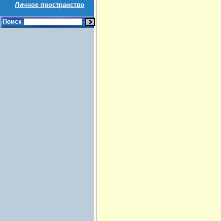
Личное пространство
Поиск