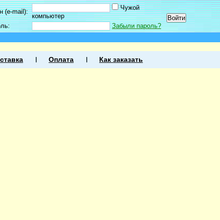
Чужой
 (e-mail):
компьютер
оль:
Забыли пароль?
ставка
Оплата
Как заказать