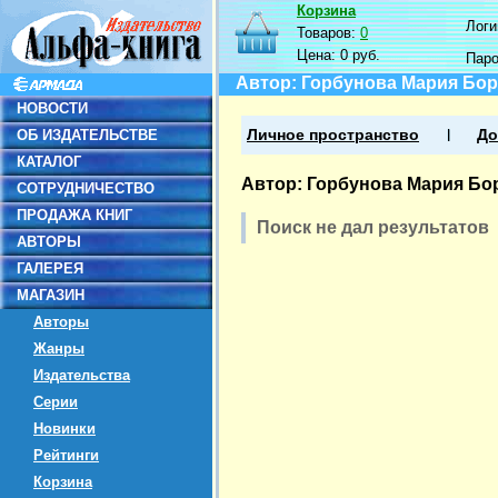
Корзина
Логин
Товаров:
0
Цена:
0 руб.
Пар
Автор: Горбунова Мария Бо
НОВОСТИ
ОБ ИЗДАТЕЛЬСТВЕ
Личное пространство
До
КАТАЛОГ
Автор: Горбунова Мария Бо
СОТРУДНИЧЕСТВО
ПРОДАЖА КНИГ
Поиск не дал результатов
АВТОРЫ
ГАЛЕРЕЯ
МАГАЗИН
Авторы
Жанры
Издательства
Серии
Новинки
Рейтинги
Корзина