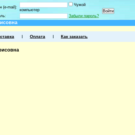
Чужой
 (e-mail):
компьютер
оль:
Забыли пароль?
рисовна
ставка
Оплата
Как заказать
рисовна