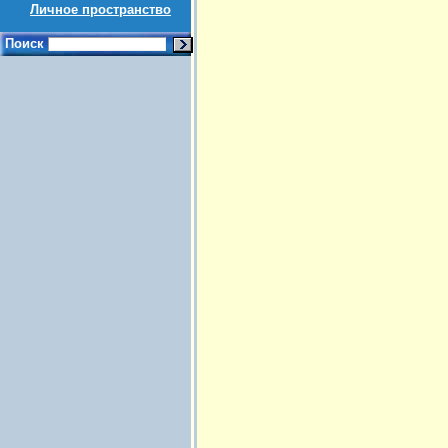
Личное пространство
Поиск