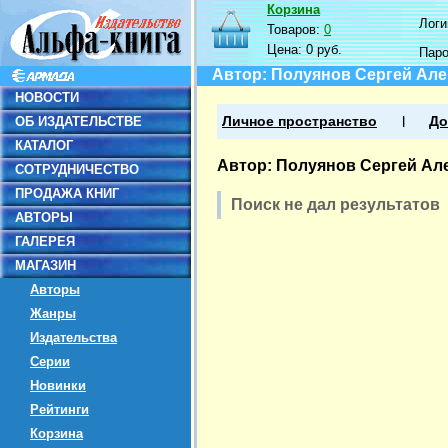
Корзина
Логин
Товаров:
0
Цена:
0 руб.
Пар
Автор: Полуянов Сергей Ал
НОВОСТИ
ОБ ИЗДАТЕЛЬСТВЕ
Личное пространство
До
КАТАЛОГ
Автор: Полуянов Сергей Ал
СОТРУДНИЧЕСТВО
ПРОДАЖА КНИГ
Поиск не дал результатов
АВТОРЫ
ГАЛЕРЕЯ
МАГАЗИН
Авторы
Жанры
Издательства
Серии
Новинки
Рейтинги
Корзина