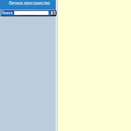
Личное пространство
Поиск