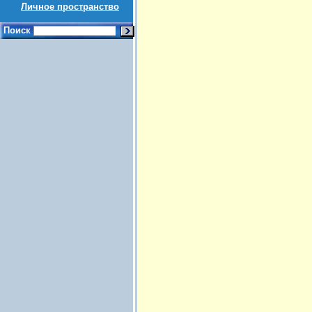
Личное пространство
Поиск