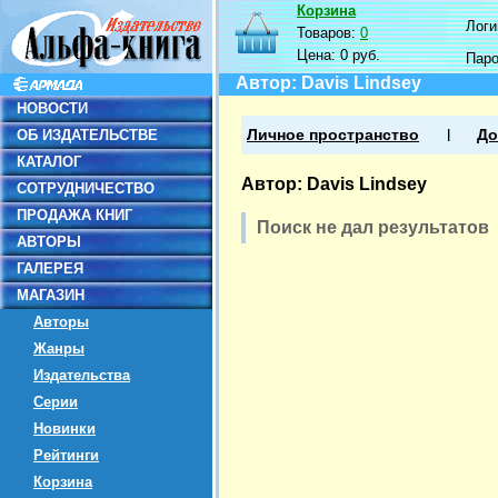
Корзина
Логин
Товаров:
0
Цена:
0 руб.
Пар
Автор: Davis Lindsey
НОВОСТИ
ОБ ИЗДАТЕЛЬСТВЕ
Личное пространство
До
КАТАЛОГ
Автор: Davis Lindsey
СОТРУДНИЧЕСТВО
ПРОДАЖА КНИГ
Поиск не дал результатов
АВТОРЫ
ГАЛЕРЕЯ
МАГАЗИН
Авторы
Жанры
Издательства
Серии
Новинки
Рейтинги
Корзина