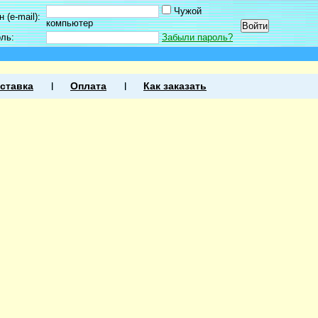
Чужой
 (e-mail):
компьютер
оль:
Забыли пароль?
ставка
Оплата
Как заказать