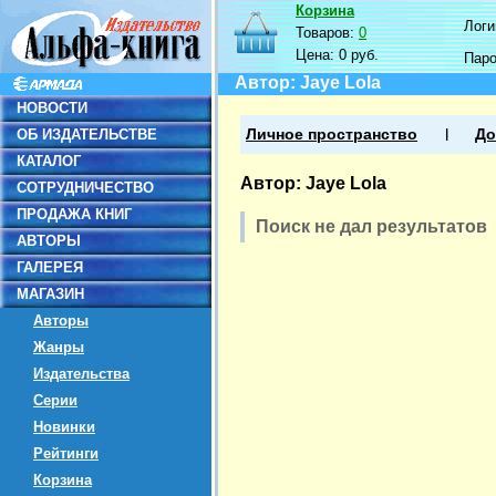
Корзина
Логин
Товаров:
0
Цена:
0 руб.
Пар
Автор: Jaye Lola
НОВОСТИ
ОБ ИЗДАТЕЛЬСТВЕ
Личное пространство
До
КАТАЛОГ
Автор: Jaye Lola
СОТРУДНИЧЕСТВО
ПРОДАЖА КНИГ
Поиск не дал результатов
АВТОРЫ
ГАЛЕРЕЯ
МАГАЗИН
Авторы
Жанры
Издательства
Серии
Новинки
Рейтинги
Корзина