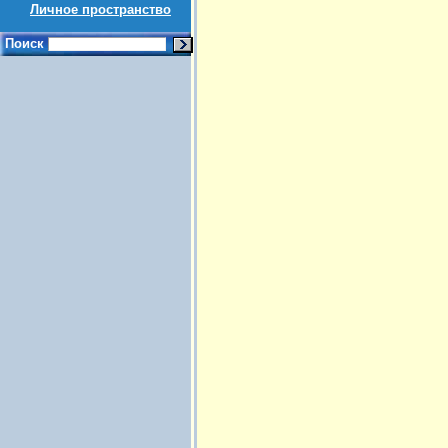
Личное пространство
Поиск