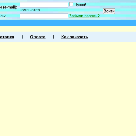
Чужой
 (e-mail):
компьютер
оль:
Забыли пароль?
ставка
Оплата
Как заказать