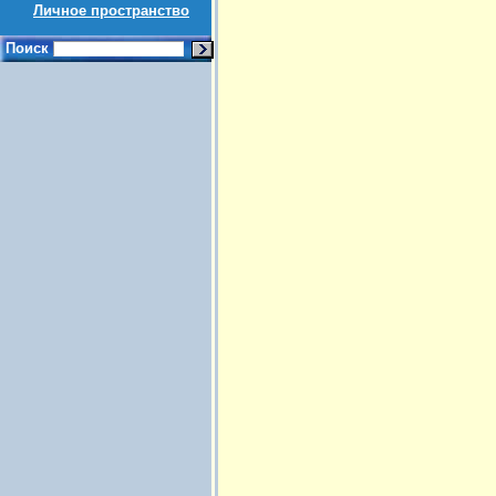
Личное пространство
Поиск