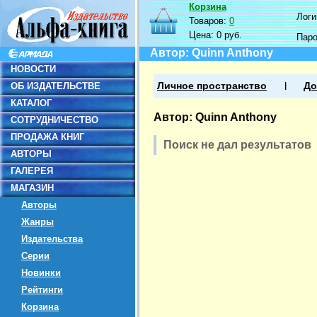
Корзина
Логин
Товаров:
0
Цена:
0 руб.
Пар
Автор: Quinn Anthony
НОВОСТИ
ОБ ИЗДАТЕЛЬСТВЕ
Личное пространство
До
КАТАЛОГ
Автор: Quinn Anthony
СОТРУДНИЧЕСТВО
ПРОДАЖА КНИГ
Поиск не дал результатов
АВТОРЫ
ГАЛЕРЕЯ
МАГАЗИН
Авторы
Жанры
Издательства
Серии
Новинки
Рейтинги
Корзина