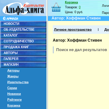
Корзина
Логин
Товаров:
0
Цена:
0 руб.
Пар
Автор: Хоффман Стивен
НОВОСТИ
ОБ ИЗДАТЕЛЬСТВЕ
Личное пространство
До
КАТАЛОГ
Автор: Хоффман Стивен
СОТРУДНИЧЕСТВО
ПРОДАЖА КНИГ
Поиск не дал результатов
АВТОРЫ
ГАЛЕРЕЯ
МАГАЗИН
Авторы
Жанры
Издательства
Серии
Новинки
Рейтинги
Корзина