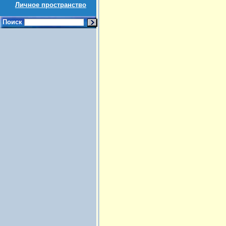
Личное пространство
Поиск