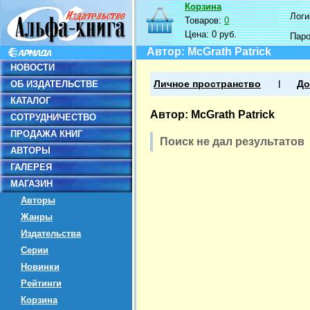
Корзина
Логин
Товаров:
0
Цена:
0 руб.
Пар
Автор: McGrath Patrick
НОВОСТИ
ОБ ИЗДАТЕЛЬСТВЕ
Личное пространство
До
КАТАЛОГ
Автор: McGrath Patrick
СОТРУДНИЧЕСТВО
ПРОДАЖА КНИГ
Поиск не дал результатов
АВТОРЫ
ГАЛЕРЕЯ
МАГАЗИН
Авторы
Жанры
Издательства
Серии
Новинки
Рейтинги
Корзина