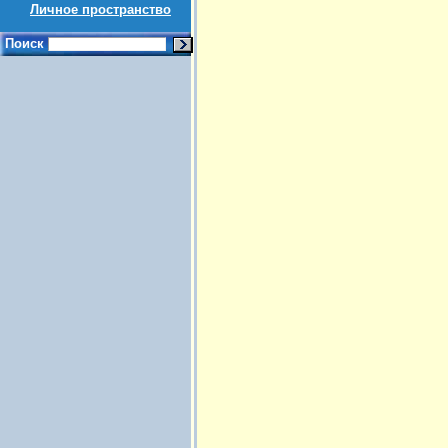
Личное пространство
Поиск