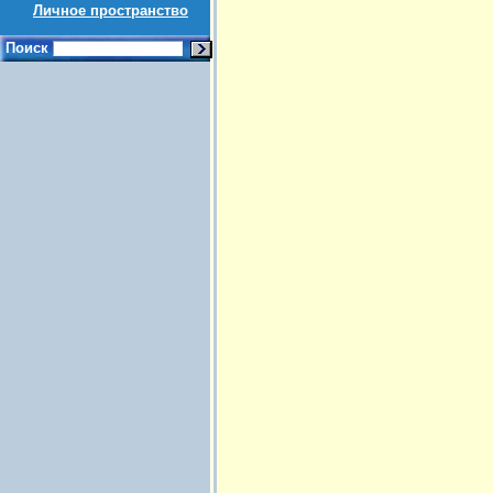
Личное пространство
Поиск