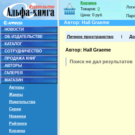
Корзина
Логин
Товаров:
0
Цена:
0 руб.
Пар
Автор: Hall Graeme
НОВОСТИ
ОБ ИЗДАТЕЛЬСТВЕ
Личное пространство
До
КАТАЛОГ
Автор: Hall Graeme
СОТРУДНИЧЕСТВО
ПРОДАЖА КНИГ
Поиск не дал результатов
АВТОРЫ
ГАЛЕРЕЯ
МАГАЗИН
Авторы
Жанры
Издательства
Серии
Новинки
Рейтинги
Корзина