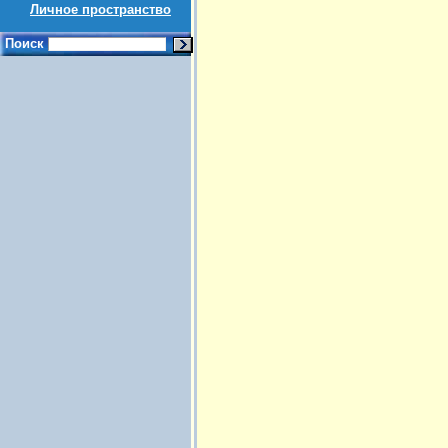
Личное пространство
Поиск