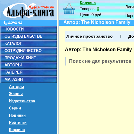
Корзина
Логин
Товаров:
0
Цена:
0 руб.
Пар
Автор: The Nicholson Family
НОВОСТИ
ОБ ИЗДАТЕЛЬСТВЕ
Личное пространство
До
КАТАЛОГ
Автор: The Nicholson Family
СОТРУДНИЧЕСТВО
ПРОДАЖА КНИГ
Поиск не дал результатов
АВТОРЫ
ГАЛЕРЕЯ
МАГАЗИН
Авторы
Жанры
Издательства
Серии
Новинки
Рейтинги
Корзина