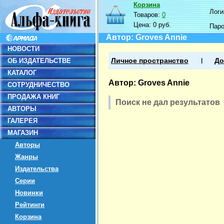
Корзина
Логин
Товаров:
0
Цена:
0 руб.
Пар
Автор: Groves Annie
НОВОСТИ
ОБ ИЗДАТЕЛЬСТВЕ
Личное пространство
До
КАТАЛОГ
Автор: Groves Annie
СОТРУДНИЧЕСТВО
ПРОДАЖА КНИГ
Поиск не дал результатов
АВТОРЫ
ГАЛЕРЕЯ
МАГАЗИН
Авторы
Жанры
Издательства
Серии
Новинки
Рейтинги
Корзина