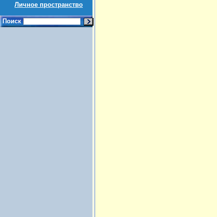
Личное пространство
Поиск