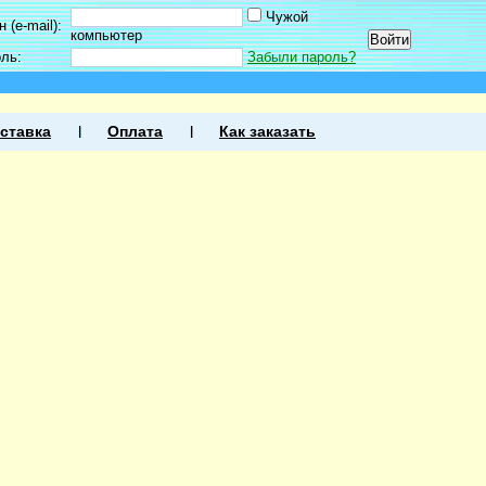
Чужой
 (e-mail):
компьютер
оль:
Забыли пароль?
ставка
Оплата
Как заказать