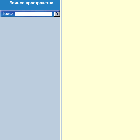
Личное пространство
Поиск