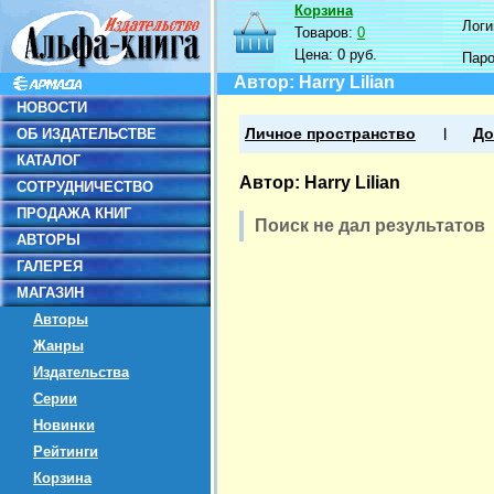
Корзина
Логин
Товаров:
0
Цена:
0 руб.
Пар
Автор: Harry Lilian
НОВОСТИ
ОБ ИЗДАТЕЛЬСТВЕ
Личное пространство
До
КАТАЛОГ
Автор: Harry Lilian
СОТРУДНИЧЕСТВО
ПРОДАЖА КНИГ
Поиск не дал результатов
АВТОРЫ
ГАЛЕРЕЯ
МАГАЗИН
Авторы
Жанры
Издательства
Серии
Новинки
Рейтинги
Корзина