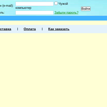
Чужой
 (e-mail):
компьютер
оль:
Забыли пароль?
ставка
Оплата
Как заказать