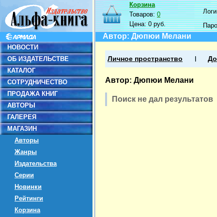
Корзина
Логин
Товаров:
0
Цена:
0 руб.
Пар
Автор: Дюпюи Мелани
НОВОСТИ
ОБ ИЗДАТЕЛЬСТВЕ
Личное пространство
До
КАТАЛОГ
Автор: Дюпюи Мелани
СОТРУДНИЧЕСТВО
ПРОДАЖА КНИГ
Поиск не дал результатов
АВТОРЫ
ГАЛЕРЕЯ
МАГАЗИН
Авторы
Жанры
Издательства
Серии
Новинки
Рейтинги
Корзина