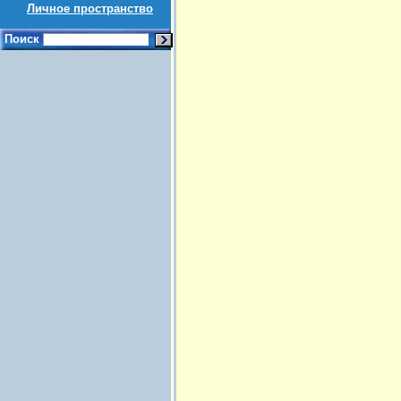
Личное пространство
Поиск