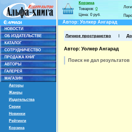
Корзина
Логин
Товаров:
0
Цена:
0 руб.
Пар
Автор: Уолкер Ангарад
НОВОСТИ
ОБ ИЗДАТЕЛЬСТВЕ
Личное пространство
До
КАТАЛОГ
Автор: Уолкер Ангарад
СОТРУДНИЧЕСТВО
ПРОДАЖА КНИГ
Поиск не дал результатов
АВТОРЫ
ГАЛЕРЕЯ
МАГАЗИН
Авторы
Жанры
Издательства
Серии
Новинки
Рейтинги
Корзина