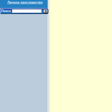
Личное пространство
Поиск