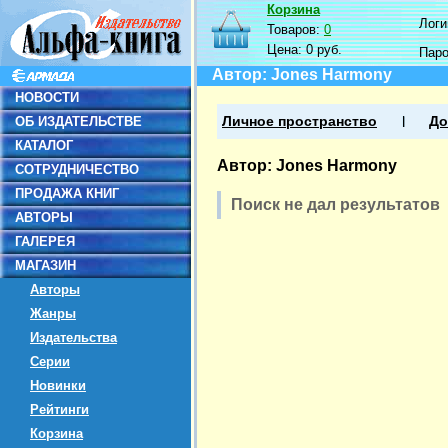
Корзина
Логин
Товаров:
0
Цена:
0 руб.
Пар
Автор: Jones Harmony
НОВОСТИ
ОБ ИЗДАТЕЛЬСТВЕ
Личное пространство
До
КАТАЛОГ
Автор: Jones Harmony
СОТРУДНИЧЕСТВО
ПРОДАЖА КНИГ
Поиск не дал результатов
АВТОРЫ
ГАЛЕРЕЯ
МАГАЗИН
Авторы
Жанры
Издательства
Серии
Новинки
Рейтинги
Корзина