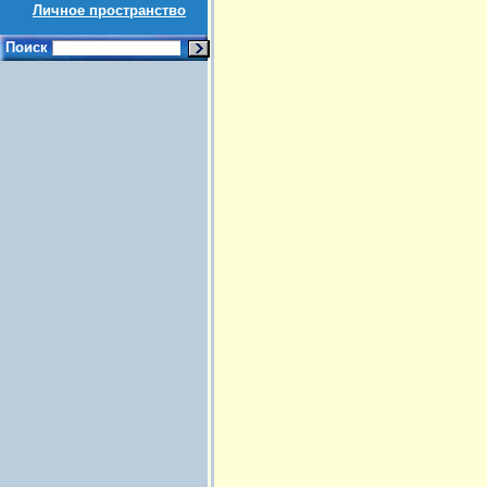
Личное пространство
Поиск