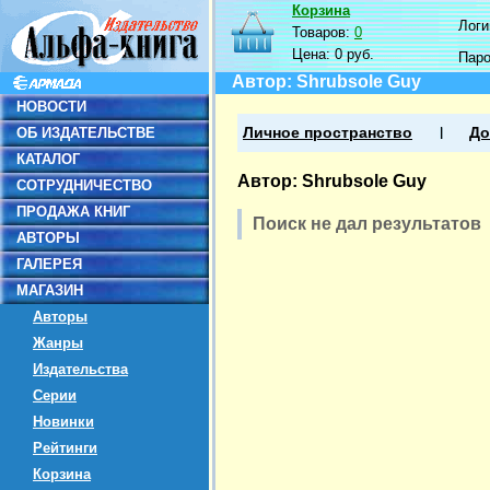
Корзина
Логин
Товаров:
0
Цена:
0 руб.
Пар
Автор: Shrubsole Guy
НОВОСТИ
ОБ ИЗДАТЕЛЬСТВЕ
Личное пространство
До
КАТАЛОГ
Автор: Shrubsole Guy
СОТРУДНИЧЕСТВО
ПРОДАЖА КНИГ
Поиск не дал результатов
АВТОРЫ
ГАЛЕРЕЯ
МАГАЗИН
Авторы
Жанры
Издательства
Серии
Новинки
Рейтинги
Корзина