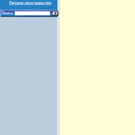
Личное пространство
Поиск